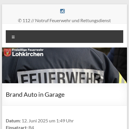
Zum
Inhalt
springen
✆ 112 // Notruf Feuerwehr und Rettungsdienst
Freiwillige
Menü
Feuerwehr
Lohkirchen
retten
–
löschen
–
bergen
Brand Auto in Garage
–
schützen
Datum:
12. Juni 2025 um 1:49 Uhr
Einsatzart:
B4