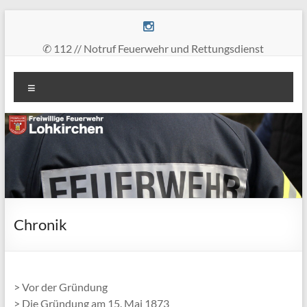
Zum
Inhalt
springen
✆ 112 // Notruf Feuerwehr und Rettungsdienst
Freiwillige
Menü
Feuerwehr
Lohkirchen
retten
–
löschen
–
bergen
Chronik
–
schützen
> Vor der Gründung
> Die Gründung am 15. Mai 1873