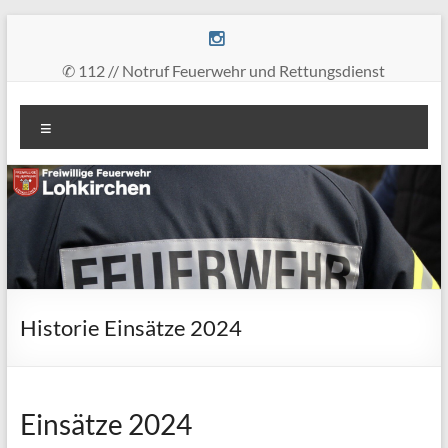
Zum
Inhalt
springen
✆ 112 // Notruf Feuerwehr und Rettungsdienst
Freiwillige
Menü
Feuerwehr
Lohkirchen
retten
–
löschen
–
bergen
Historie Einsätze 2024
–
schützen
Einsätze 2024