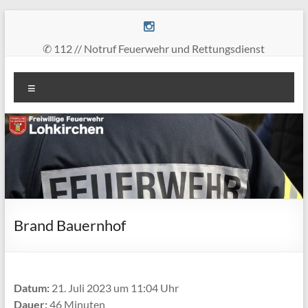
Zum
Inhalt
springen
✆ 112 // Notruf Feuerwehr und Rettungsdienst
Freiwillige
Menü
Feuerwehr
Lohkirchen
retten
–
löschen
–
bergen
Brand Bauernhof
–
schützen
Datum:
21. Juli 2023 um 11:04 Uhr
Dauer:
46 Minuten