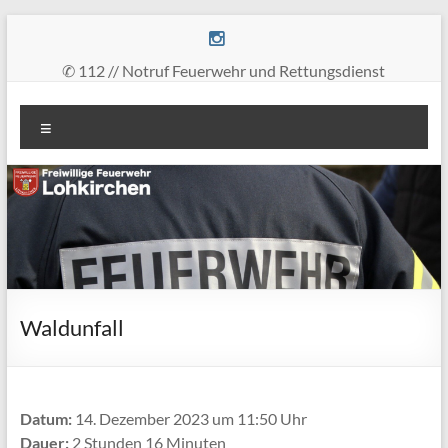
Zum
Inhalt
springen
✆ 112 // Notruf Feuerwehr und Rettungsdienst
Freiwillige
Menü
Feuerwehr
Lohkirchen
retten
–
löschen
–
bergen
Waldunfall
–
schützen
Datum:
14. Dezember 2023 um 11:50 Uhr
Dauer:
2 Stunden 16 Minuten