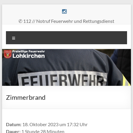
Zum
Inhalt
springen
✆ 112 // Notruf Feuerwehr und Rettungsdienst
Freiwillige
Menü
Feuerwehr
Lohkirchen
retten
–
löschen
–
bergen
Zimmerbrand
–
schützen
Datum:
18. Oktober 2023 um 17:32 Uhr
Dauer:
1 Stunde 28 Minuten