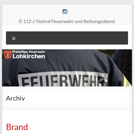
Zum
Inhalt
springen
✆ 112 // Notruf Feuerwehr und Rettungsdienst
Freiwillige
Menü
Feuerwehr
Lohkirchen
retten
–
löschen
–
bergen
Archiv
–
schützen
Brand