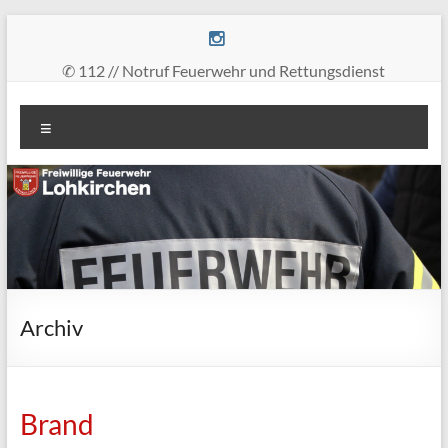
Zum
Inhalt
springen
✆ 112 // Notruf Feuerwehr und Rettungsdienst
Freiwillige
Menü
Feuerwehr
Lohkirchen
retten
–
löschen
–
bergen
Archiv
–
schützen
Brand