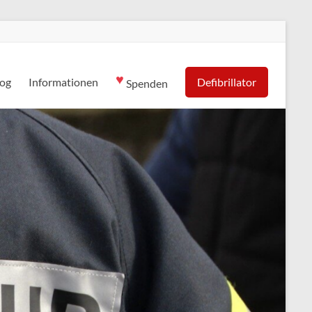
♥
log
Informationen
Defibrillator
Spenden