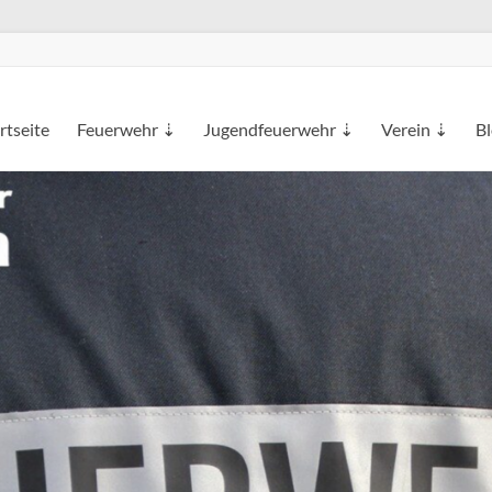
rtseite
Feuerwehr ⇣
Jugendfeuerwehr ⇣
Verein ⇣
B