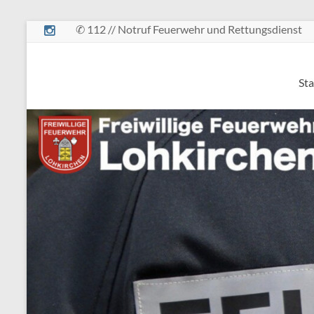
Zum
✆ 112 // Notruf Feuerwehr und Rettungsdienst
Inhalt
springen
Freiwillige
Sta
Feuerwehr
Lohkirchen
retten
–
löschen
–
bergen
–
schützen