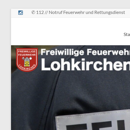
Zum
✆ 112 // Notruf Feuerwehr und Rettungsdienst
Inhalt
springen
Freiwillige
Sta
Feuerwehr
Lohkirchen
retten
–
löschen
–
bergen
–
schützen