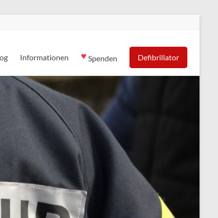
♥
log
Informationen
Defibrillator
Spenden