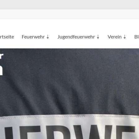
rtseite
Feuerwehr ⇣
Jugendfeuerwehr ⇣
Verein ⇣
B