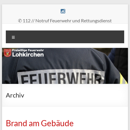
Zum
Inhalt
springen
✆ 112 // Notruf Feuerwehr und Rettungsdienst
Freiwillige
Menü
Feuerwehr
Lohkirchen
retten
–
löschen
–
bergen
Archiv
–
schützen
Brand am Gebäude