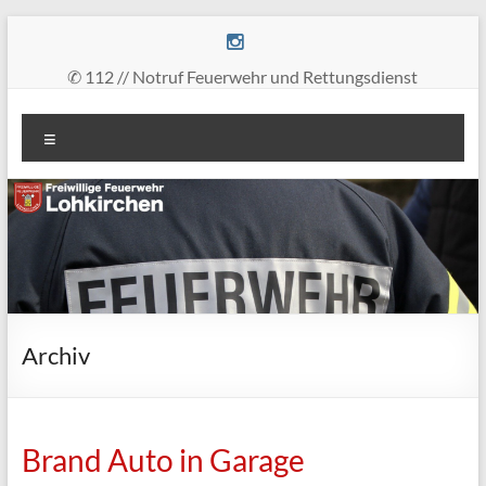
Zum
Inhalt
springen
✆ 112 // Notruf Feuerwehr und Rettungsdienst
Freiwillige
Menü
Feuerwehr
Lohkirchen
retten
–
löschen
–
bergen
Archiv
–
schützen
Brand Auto in Garage