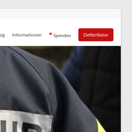
♥
log
Informationen
Defibrillator
Spenden