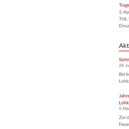
Trag
2. Ap
THL 
Eins
Akt
Somm
28. J
Bei 
Lohk
Jahr
Lohk
9. Mä
Zur 
Feue