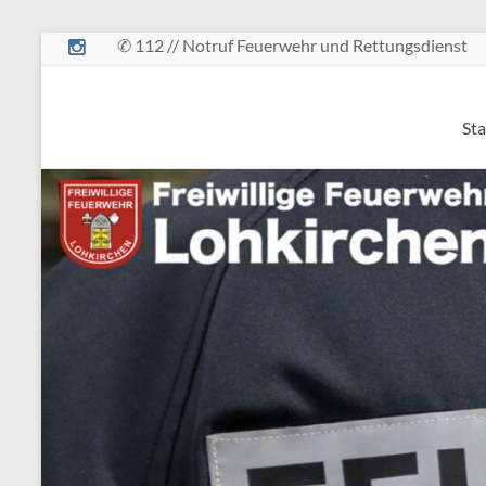
Zum
✆ 112 // Notruf Feuerwehr und Rettungsdienst
Inhalt
springen
Freiwillige
Sta
Feuerwehr
Lohkirchen
retten
–
löschen
–
bergen
–
schützen