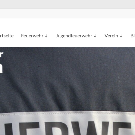
rtseite
Feuerwehr ⇣
Jugendfeuerwehr ⇣
Verein ⇣
B