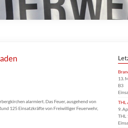
haden
Let
Bran
13. 
B3
Eins
bergkirchen alarmiert. Das Feuer, ausgehend von
THL 
Rund 125 Einsatzkräfte von Freiwilliger Feuerwehr,
9. Ap
THL 
Eins