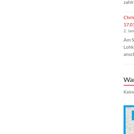
zahlr
Chri
17.0
2. Ja
Am S
Lohk
ansc
Wa
Kein