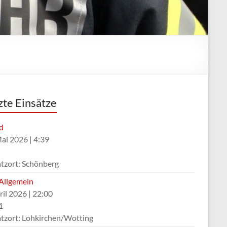
zte Einsätze
d
Mai 2026
|
4:39
atzort: Schönberg
Allgemein
ril 2026
|
22:00
1
atzort: Lohkirchen/Wotting