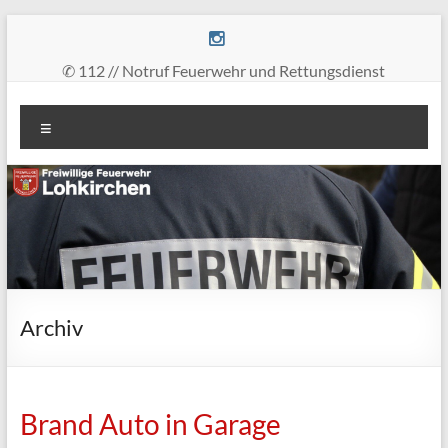
Zum
Inhalt
springen
✆ 112 // Notruf Feuerwehr und Rettungsdienst
Freiwillige
Menü
Feuerwehr
Lohkirchen
retten
–
löschen
–
bergen
Archiv
–
schützen
Brand Auto in Garage