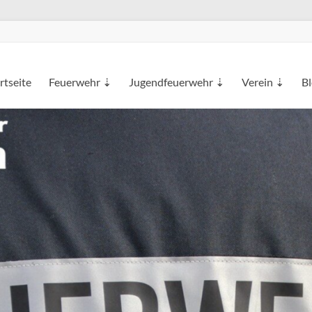
rtseite
Feuerwehr ⇣
Jugendfeuerwehr ⇣
Verein ⇣
B