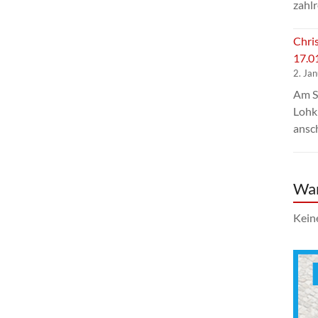
zahlr
Chri
17.0
2. Ja
Am S
Lohk
ansc
Wa
Kein