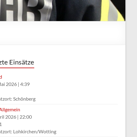
zte Einsätze
d
Mai 2026
|
4:39
atzort: Schönberg
Allgemein
ril 2026
|
22:00
1
atzort: Lohkirchen/Wotting