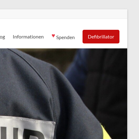
♥
log
Informationen
Defibrillator
Spenden