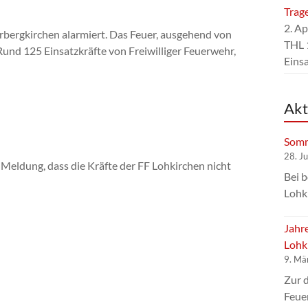
Trag
2. Ap
bergkirchen alarmiert. Das Feuer, ausgehend von
THL 
Rund 125 Einsatzkräfte von Freiwilliger Feuerwehr,
Eins
Akt
Somm
28. J
Meldung, dass die Kräfte der FF Lohkirchen nicht
Bei 
Lohk
Jahr
Lohk
9. Mä
Zur 
Feue