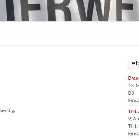
Let
Bran
13. 
B3
Eins
wendig.
THL 
9. Ap
THL 
Eins