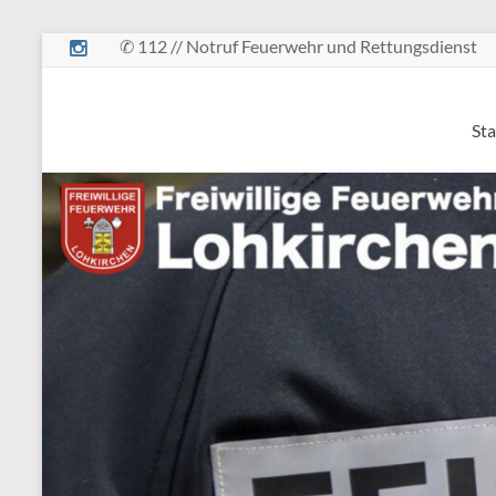
Zum
✆ 112 // Notruf Feuerwehr und Rettungsdienst
Inhalt
springen
Freiwillige
Sta
Feuerwehr
Lohkirchen
retten
–
löschen
–
bergen
–
schützen