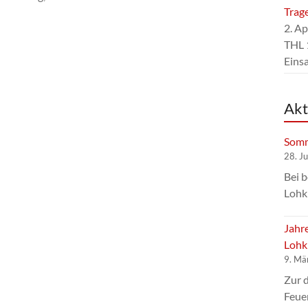
Trag
2. Ap
THL 
Eins
Akt
Somm
28. J
Bei 
Lohk
Jahr
Lohk
9. Mä
Zur 
Feue