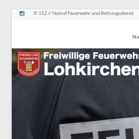
Zum
✆ 112 // Notruf Feuerwehr und Rettungsdienst
Inhalt
springen
Freiwillige
Sta
Feuerwehr
Lohkirchen
retten
–
löschen
–
bergen
–
schützen