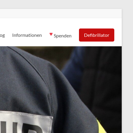
♥
log
Informationen
Defibrillator
Spenden