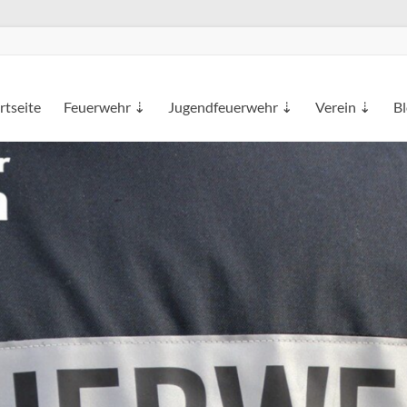
rtseite
Feuerwehr ⇣
Jugendfeuerwehr ⇣
Verein ⇣
B