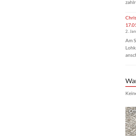
zahlr
Chri
17.0
2. Ja
Am S
Lohk
ansc
Wa
Kein