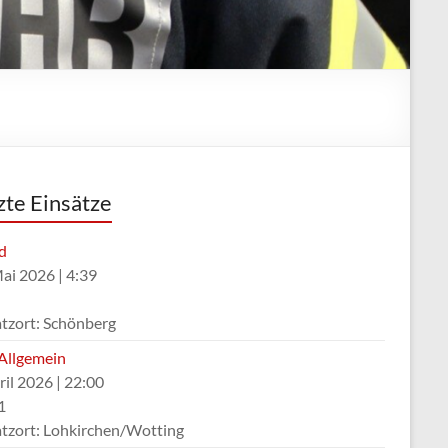
zte Einsätze
d
Mai 2026
|
4:39
atzort: Schönberg
Allgemein
ril 2026
|
22:00
1
atzort: Lohkirchen/Wotting