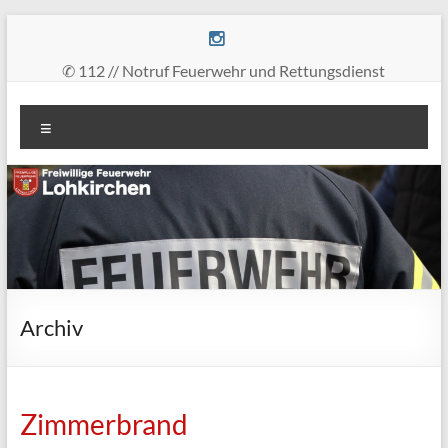
Zum
Inhalt
springen
✆ 112 // Notruf Feuerwehr und Rettungsdienst
Freiwillige
Menü
Feuerwehr
Lohkirchen
retten
–
löschen
–
bergen
Archiv
–
schützen
Zimmerbrand